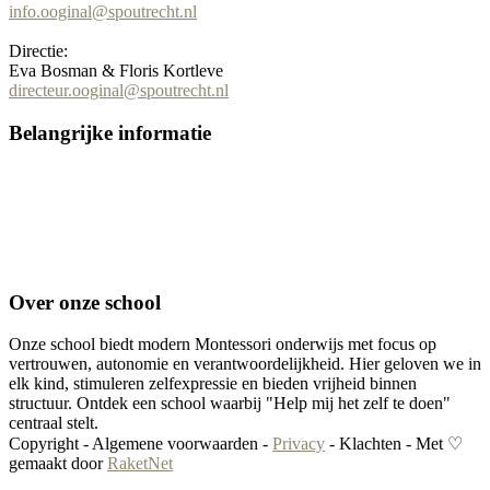
info.ooginal@spoutrecht.nl
Directie:
Eva Bosman & Floris Kortleve
directeur.ooginal@spoutrecht.nl
Belangrijke informatie
⇒ Klachten
⇒ Privacy
⇒ Verlofaanvraag
⇒ Magisgroep
⇒ Medezeggenschapsraad
Over onze school
Onze school biedt modern Montessori onderwijs met focus op
vertrouwen, autonomie en verantwoordelijkheid. Hier geloven we in
elk kind, stimuleren zelfexpressie en bieden vrijheid binnen
structuur. Ontdek een school waarbij "Help mij het zelf te doen"
centraal stelt.
Copyright - Algemene voorwaarden -
Privacy
- Klachten - Met ♡
gemaakt door
RaketNet